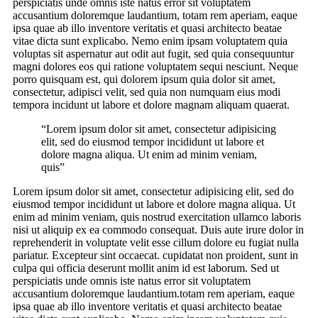
perspiciatis unde omnis iste natus error sit voluptatem
accusantium doloremque laudantium, totam rem aperiam, eaque
ipsa quae ab illo inventore veritatis et quasi architecto beatae
vitae dicta sunt explicabo. Nemo enim ipsam voluptatem quia
voluptas sit aspernatur aut odit aut fugit, sed quia consequuntur
magni dolores eos qui ratione voluptatem sequi nesciunt. Neque
porro quisquam est, qui dolorem ipsum quia dolor sit amet,
consectetur, adipisci velit, sed quia non numquam eius modi
tempora incidunt ut labore et dolore magnam aliquam quaerat.
“Lorem ipsum dolor sit amet, consectetur adipisicing
elit, sed do eiusmod tempor incididunt ut labore et
dolore magna aliqua. Ut enim ad minim veniam,
quis”
Lorem ipsum dolor sit amet, consectetur adipisicing elit, sed do
eiusmod tempor incididunt ut labore et dolore magna aliqua. Ut
enim ad minim veniam, quis nostrud exercitation ullamco laboris
nisi ut aliquip ex ea commodo consequat. Duis aute irure dolor in
reprehenderit in voluptate velit esse cillum dolore eu fugiat nulla
pariatur. Excepteur sint occaecat. cupidatat non proident, sunt in
culpa qui officia deserunt mollit anim id est laborum. Sed ut
perspiciatis unde omnis iste natus error sit voluptatem
accusantium doloremque laudantium.totam rem aperiam, eaque
ipsa quae ab illo inventore veritatis et quasi architecto beatae