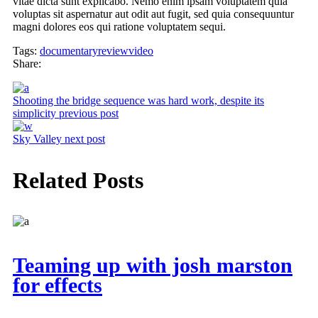
vitae dicta sunt explicabo. Nemo enim ipsam voluptatem quia
voluptas sit aspernatur aut odit aut fugit, sed quia consequuntur
magni dolores eos qui ratione voluptatem sequi.
Tags:
documentary
review
video
Share:
Shooting the bridge sequence was hard work, despite its
simplicity
previous post
Sky Valley
next post
Related Posts
Teaming up with josh marston
for effects