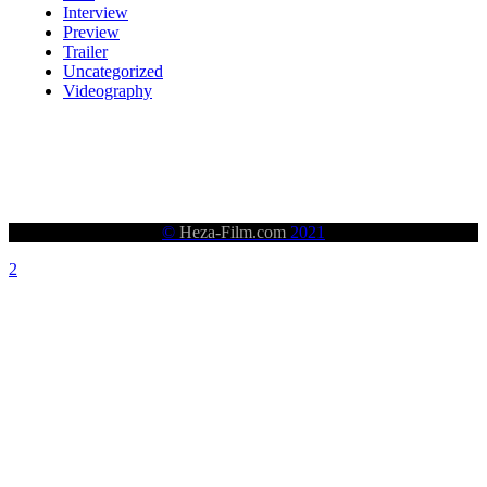
Interview
Preview
Trailer
Uncategorized
Videography
©
Heza-Film.com
2021
HÊZA (STRENGHT)