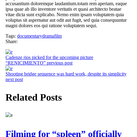
accusantium doloremque laudantium.totam rem aperiam, eaque
ipsa quae ab illo inventore veritatis et quasi architecto beatae
vitae dicta sunt explicabo. Nemo enim ipsam voluptatem quia
voluptas sit aspernatur aut odit aut fugit, sed quia consequuntur
magni dolores eos qui ratione voluptatem sequi.
Tags:
documentary
drama
film
Share:
Cadenze rios picked for the upcoming picture
“RENICIMIENTO”
previous post
Shooting bridge sequence was hard work, despite its simplicity
next post
Related Posts
Filming for “spleen” officially