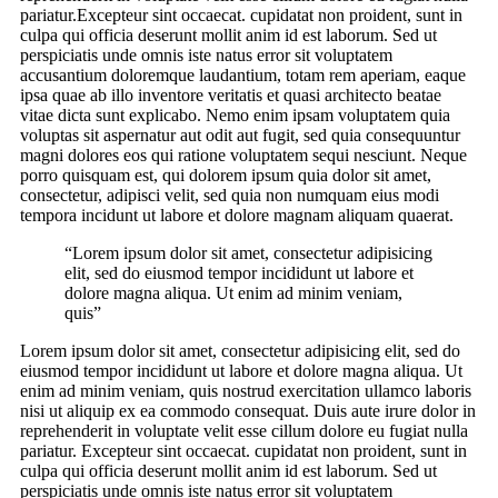
pariatur.Excepteur sint occaecat. cupidatat non proident, sunt in
culpa qui officia deserunt mollit anim id est laborum. Sed ut
perspiciatis unde omnis iste natus error sit voluptatem
accusantium doloremque laudantium, totam rem aperiam, eaque
ipsa quae ab illo inventore veritatis et quasi architecto beatae
vitae dicta sunt explicabo. Nemo enim ipsam voluptatem quia
voluptas sit aspernatur aut odit aut fugit, sed quia consequuntur
magni dolores eos qui ratione voluptatem sequi nesciunt. Neque
porro quisquam est, qui dolorem ipsum quia dolor sit amet,
consectetur, adipisci velit, sed quia non numquam eius modi
tempora incidunt ut labore et dolore magnam aliquam quaerat.
“Lorem ipsum dolor sit amet, consectetur adipisicing
elit, sed do eiusmod tempor incididunt ut labore et
dolore magna aliqua. Ut enim ad minim veniam,
quis”
Lorem ipsum dolor sit amet, consectetur adipisicing elit, sed do
eiusmod tempor incididunt ut labore et dolore magna aliqua. Ut
enim ad minim veniam, quis nostrud exercitation ullamco laboris
nisi ut aliquip ex ea commodo consequat. Duis aute irure dolor in
reprehenderit in voluptate velit esse cillum dolore eu fugiat nulla
pariatur. Excepteur sint occaecat. cupidatat non proident, sunt in
culpa qui officia deserunt mollit anim id est laborum. Sed ut
perspiciatis unde omnis iste natus error sit voluptatem