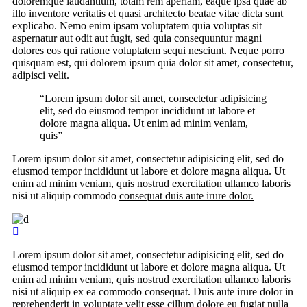
doloremque laudantium, totam rem aperiam, eaque ipsa quae ab
illo inventore veritatis et quasi architecto beatae vitae dicta sunt
explicabo. Nemo enim ipsam voluptatem quia voluptas sit
aspernatur aut odit aut fugit, sed quia consequuntur magni
dolores eos qui ratione voluptatem sequi nesciunt. Neque porro
quisquam est, qui dolorem ipsum quia dolor sit amet, consectetur,
adipisci velit.
“Lorem ipsum dolor sit amet, consectetur adipisicing
elit, sed do eiusmod tempor incididunt ut labore et
dolore magna aliqua. Ut enim ad minim veniam,
quis”
Lorem ipsum dolor sit amet, consectetur adipisicing elit, sed do
eiusmod tempor incididunt ut labore et dolore magna aliqua. Ut
enim ad minim veniam, quis nostrud exercitation ullamco laboris
nisi ut aliquip commodo
consequat duis aute irure dolor.
Lorem ipsum dolor sit amet, consectetur adipisicing elit, sed do
eiusmod tempor incididunt ut labore et dolore magna aliqua. Ut
enim ad minim veniam, quis nostrud exercitation ullamco laboris
nisi ut aliquip ex ea commodo consequat. Duis aute irure dolor in
reprehenderit in voluptate velit esse cillum dolore eu fugiat nulla